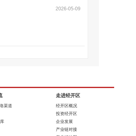
2026-05-09
流
走进经开区
网络渠道
经开区概况
投资经开区
库
企业发展
产业链对接