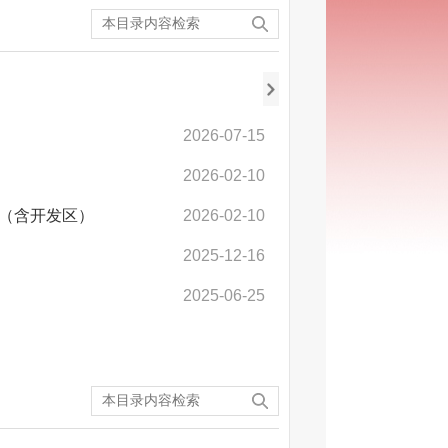
2026-07-15
2026-02-10
告（含开发区）
2026-02-10
2025-12-16
2025-06-25