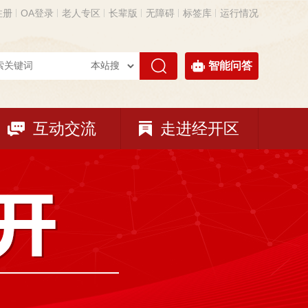
注册
OA登录
老人专区
长辈版
无障碍
标签库
运行情况
智能问答
互动交流
走进经开区