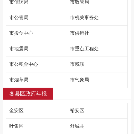
市信访局
市数管局
市公管局
市机关事务处
市投创中心
市供销社
市地震局
市重点工程处
市公积金中心
市残联
市烟草局
市气象局
各县区政府年报
国家统计局六安调查队
国家金融监督管理总局六安监管分局
金安区
裕安区
人行六安市分行
叶集区
舒城县