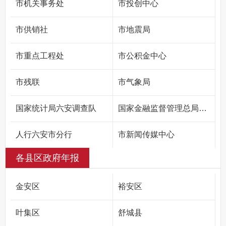
市机关事务处
市投创中心
市供销社
市地震局
市重点工程处
市公积金中心
市残联
市气象局
国家统计局六安调查队
国家金融监督管理总局六安监管分局
人行六安市分行
市新闻传媒中心
各县区政府年报
市红十字会
金安区
裕安区
叶集区
舒城县