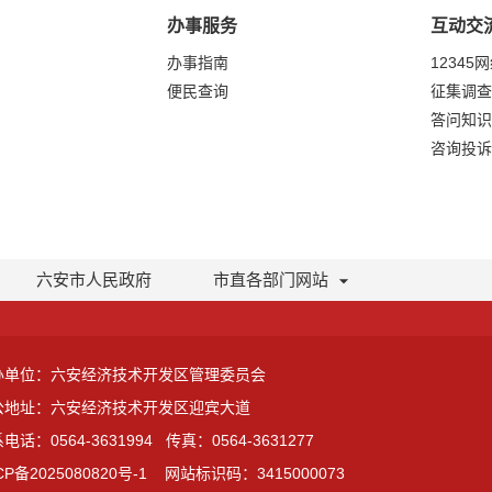
办事服务
互动交
办事指南
12345
便民查询
征集调查
答问知识
咨询投诉
六安市人民政府
市直各部门网站
办单位：六安经济技术开发区管理委员会
公地址：六安经济技术开发区迎宾大道
电话：0564-3631994
传真：0564-3631277
CP备2025080820号-1
网站标识码：3415000073