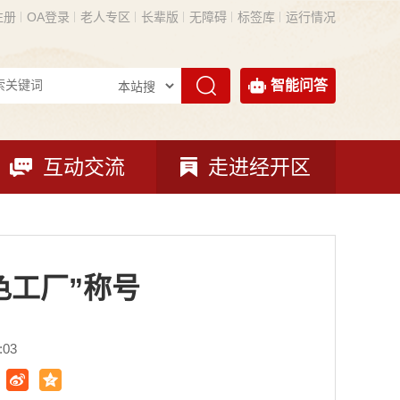
注册
OA登录
老人专区
长辈版
无障碍
标签库
运行情况
智能问答
互动交流
走进经开区
色工厂”称号
:03