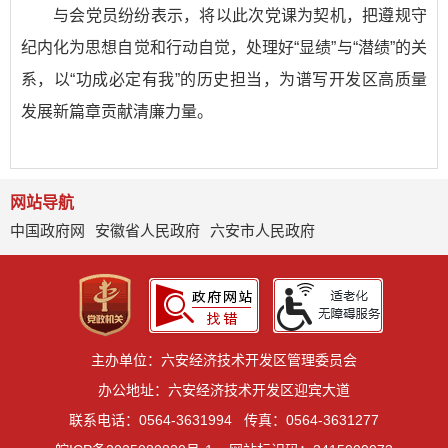
与会党员纷纷表示，将以此次党课为契机，把遵规守
纪内化为思想自觉和行动自觉，处理好“显绩”与“潜绩”的关
系，以“功成必定有我”的历史担当，为谱写开发区高质量
发展新篇章贡献清廉力量。
网站导航
中国政府网
安徽省人民政府
六安市人民政府
主办单位：六安经济技术开发区管理委员会
办公地址：六安经济技术开发区迎宾大道
联系电话：0564-3631994
传真：0564-3631277