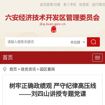
会员登录/注册
老人专区
标签库
运行情况
首页
导
航
首页
>
政务资讯
>
园区要闻
树牢正确政绩观 严守纪律高压线
——刘四山讲授专题党课