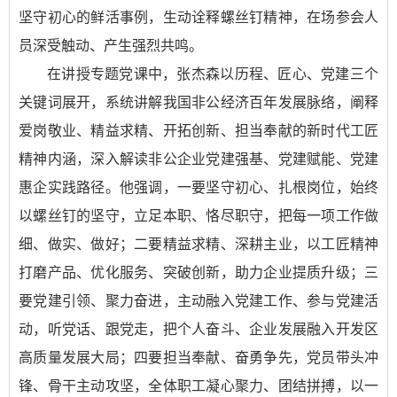
坚守初心的鲜活事例，生动诠释螺丝钉精神，在场参会人
员深受触动、产生强烈共鸣。
在讲授专题党课中，张杰森以历程、匠心、党建三个
关键词展开，系统讲解我国非公经济百年发展脉络，阐释
爱岗敬业、精益求精、开拓创新、担当奉献的新时代工匠
精神内涵，深入解读非公企业党建强基、党建赋能、党建
惠企实践路径。他强调，一要坚守初心、扎根岗位，始终
以螺丝钉的坚守，立足本职、恪尽职守，把每一项工作做
细、做实、做好；二要精益求精、深耕主业，以工匠精神
打磨产品、优化服务、突破创新，助力企业提质升级；三
要党建引领、聚力奋进，主动融入党建工作、参与党建活
动，听党话、跟党走，把个人奋斗、企业发展融入开发区
高质量发展大局；四要担当奉献、奋勇争先，党员带头冲
锋、骨干主动攻坚，全体职工凝心聚力、团结拼搏，以一