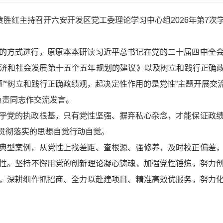
黄胜红主持召开六安开发区党工委理论学习中心组2026年第7
的方式进行，原原本本研读习近平总书记在党的二十届四中全
济和社会发展第十五个五年规划的建议》以及树立和践行正确政
题”“树立和践行正确政绩观，起决定性作用的是党性”主题开展
负责同志作交流发言。
乎党的执政根基，只有党性坚强、摒弃私心杂念，才能保证政
贯彻落实的思想自觉行动自觉。
典型案例，从党性上找差距、查根源、强修养，及时校正偏差
性。坚持不懈用党的创新理论凝心铸魂，加强党性锤炼，努力
，深耕细作抓招商、全力以赴建项目、精准高效优服务，努力