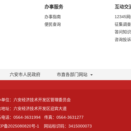
办事服务
互动交
办事指南
12345
便民查询
征集调查
答问知识
咨询投诉
六安市人民政府
市直各部门网站
办单位：六安经济技术开发区管理委员会
公地址：六安经济技术开发区迎宾大道
电话：0564-3631994
传真：0564-3631277
CP备2025080820号-1
网站标识码：3415000073