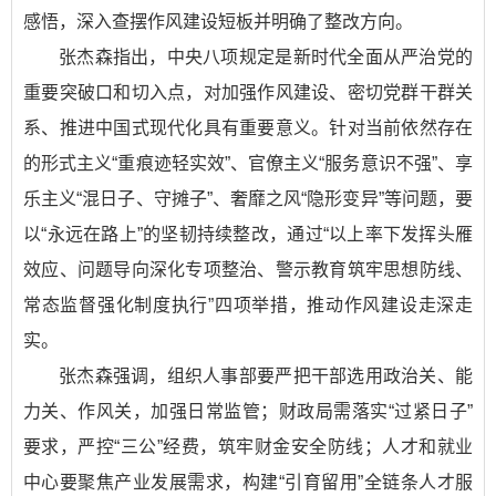
感悟，深入查摆作风建设短板并明确了整改方向。
张杰森指出，中央八项规定是新时代全面从严治党的
重要突破口和切入点，对加强作风建设、密切党群干群关
系、推进中国式现代化具有重要意义。针对当前依然存在
的形式主义“重痕迹轻实效”、官僚主义“服务意识不强”、享
乐主义“混日子、守摊子”、奢靡之风“隐形变异”等问题，要
以“永远在路上”的坚韧持续整改，通过“以上率下发挥头雁
效应、问题导向深化专项整治、警示教育筑牢思想防线、
常态监督强化制度执行”四项举措，推动作风建设走深走
实。
张杰森强调，组织人事部要严把干部选用政治关、能
力关、作风关，加强日常监管；财政局需落实“过紧日子”
要求，严控“三公”经费，筑牢财金安全防线；人才和就业
中心要聚焦产业发展需求，构建“引育留用”全链条人才服