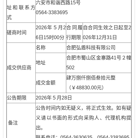
六安市和谐西路15号
址和联系方
0564-3383695
式
2026年５月2
合同履
自合同生效之日起至2
磋商时间
6日15时00分
行期限
026年12月31日
名称
合肥弘盾科技有限公司
合肥市蜀山区金寨路41号２幢
地址
成交供应商
502
肆万捌仟捌佰叁拾元整
成交金额
（￥48830.00元）
公告期限
2026年５月28日
公告时间内如无疑义，将正式生效。如有疑
义请以书面的形式向采购人、代理机构提
备注
出。
联系电话：0564-3630635、0564-3383695