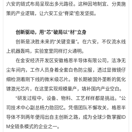
六安的链式布局呈现出多元路径。这种因地制宜、分类施
策的产业逻辑，让六安工业“脊梁”愈发坚挺。
创新驱动，用“芯”破局以“材”立身
创新是决胜未来的“关键变量”。在六安，不仅流水线
上机器轰鸣，实验室里同样灯火通明。
在金安经济开发区安徽格恩半导体有限公司，洁净无
尘车间内，工作人员身着全套白色防尘服，透过显微镜仔
细检测着刚下线的微米级芯片。曾长期被国外垄断的氮化
镓激光芯片，在这里实现规模量产，填补国内产业空白。
“研发过程中，设备、物料、工艺样样都是挑战。”公
司技术中心副总杨力勋回忆。凭借团队不懈攻关，格恩半
导体不到两年便闯出自主创新之路，成为全球少数掌握ID
M全链条模式的企业之一。