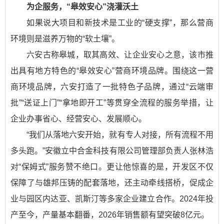
为企服务，“皋效安心”浇灌沃土
如果说大项目和新技术是工业的“硬支撑”，那么营商
环境则是滋养万物的“软土壤”。
六安古称皋城，取其高效、让企业安心之意，该市推
出具有地方特色的“皋效安心”营商环境品牌。围绕这一营
商环境品牌，六安打造了一批特色子品牌，通过“云端审
批”“送证上门”“拿地即开工”等贯穿全流程的服务举措，让
企业办事省心、经营安心、发展顺心。
“我们从落地六安开始，就有专人对接，所有流程不用
多头跑。”安徽立中合金科技有限公司管理部负责人张林浩
对“保姆式”服务赞不绝口。更让他惊喜的是，开发区不仅
保障了与雄邦压铸的配套落地，还主动牵线搭桥，促成企
业与园区内达亚、凯斯汀等多家企业建立合作。2024年投
产至今，产量基本翻番，2026年销售额有望突破8亿元。