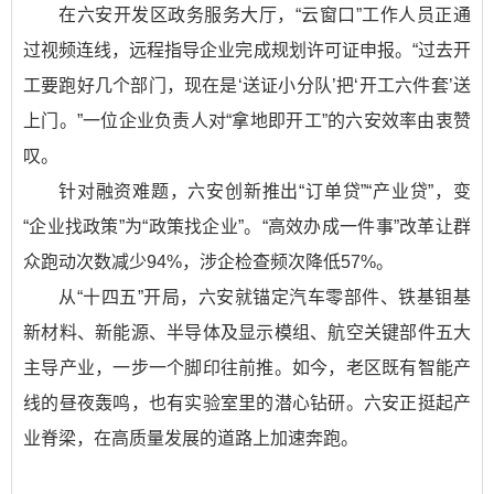
在六安开发区政务服务大厅，“云窗口”工作人员正通
过视频连线，远程指导企业完成规划许可证申报。“过去开
工要跑好几个部门，现在是‘送证小分队’把‘开工六件套’送
上门。”一位企业负责人对“拿地即开工”的六安效率由衷赞
叹。
针对融资难题，六安创新推出“订单贷”“产业贷”，变
“企业找政策”为“政策找企业”。“高效办成一件事”改革让群
众跑动次数减少94%，涉企检查频次降低57%。
从“十四五”开局，六安就锚定汽车零部件、铁基钼基
新材料、新能源、半导体及显示模组、航空关键部件五大
主导产业，一步一个脚印往前推。如今，老区既有智能产
线的昼夜轰鸣，也有实验室里的潜心钻研。六安正挺起产
业脊梁，在高质量发展的道路上加速奔跑。