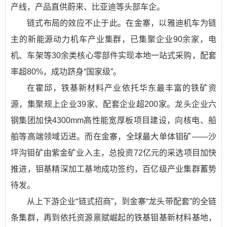
产线，产品直供蔚来、比亚迪等头部车企。
链式布局的效应不止于此。在金寨，以雅迪机车为链
主的新能源动力机车产业集群，已集聚企业90余家，电
机、车架等30余类核心零部件实现本地一站式采购，配套
率超80%，成功跻身“国家级”。
在霍邱，铁基新材料产业依托华东最丰富的铁矿资
源，集聚规上企业39家、配套企业超200家。龙头企业六
钢集团加快4300mm高性能宽厚板项目建设，向核电、船
舶等高端领域迈进。而在金寨，全球最大单体钼矿——沙
坪沟钼矿由紫金矿业入主，总投资72亿元的采选项目加快
推进，钼基精深加工基地成功签约，百亿级产业集群蓄势
待发。
从上下游企业“链式招商”，到金寨“龙头带配套”的全链
条集群，再到依托资源禀赋崛起的铁基钼基新材料基地，