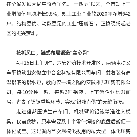
在全省发展大局中奋勇争先。“十四五”以来，全市规上工
业增加值年均增长9.6%，规上工业企业较2020年净增642
户。结构更优、动能更足的工业“压舱石”，正稳稳托起老
区的振兴梦想。
抢抓风口，链式布局锻造“主心骨”
4月15日上午9时，六安经济技术开发区，两辆电动叉
车平稳驶出安徽立中合金科技有限公司车间，载着装有高
温铝液的铝水包，驶向仅一墙之隔的安徽雄邦压铸有限公
司，每10分钟一趟、每趟3吨铝液。上下游企业比邻而
居，省去了铝锭重熔环节，实现“铝液直供”的无缝衔接。
走进雄邦压铸生产车间，机械臂将铝液精准注入模
具，仅需数秒，原本需要数十个零件焊接的底盘后舱便一
体化成型。这是省内首次规模化投用的超大型一体化压铸