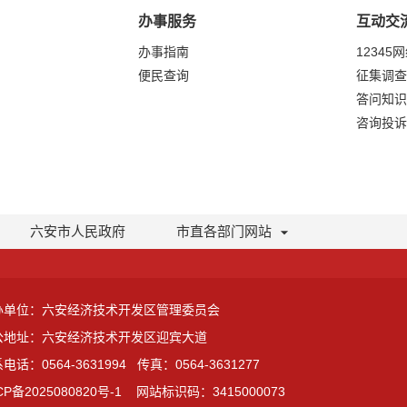
办事服务
互动交
办事指南
12345
便民查询
征集调查
答问知识
咨询投诉
六安市人民政府
市直各部门网站
办单位：六安经济技术开发区管理委员会
公地址：六安经济技术开发区迎宾大道
电话：0564-3631994
传真：0564-3631277
CP备2025080820号-1
网站标识码：3415000073