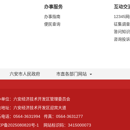
办事服务
互动交
办事指南
12345
便民查询
征集调查
答问知识
咨询投诉
六安市人民政府
市直各部门网站
办单位：六安经济技术开发区管理委员会
公地址：六安经济技术开发区迎宾大道
电话：0564-3631994
传真：0564-3631277
CP备2025080820号-1
网站标识码：3415000073