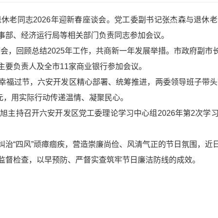
退休老同志2026年迎新春座谈会。党工委副书记张杰森与退休
事部、经济运行局等相关部门负责同志参加会议。
座谈会，回顾总结2025年工作，共商新一年发展举措。市政府副
主要负责人及全市11家商业银行参加会议。
幸福过节，六安开发区精心部署、统筹推进，两委领导班子带头带
5万元，用实际行动传递温情、凝聚民心。
程旭主持召开六安开发区党工委理论学习中心组2026年第2次
纠治“四风”顽瘴痼疾，营造崇廉尚俭、风清气正的节日氛围，近
监督检查，以早预防、严督实查筑牢节日廉洁防线的成效。