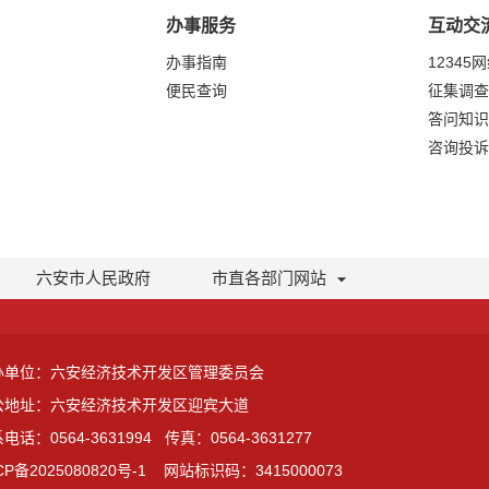
办事服务
互动交
办事指南
12345
便民查询
征集调查
答问知识
咨询投诉
六安市人民政府
市直各部门网站
办单位：六安经济技术开发区管理委员会
公地址：六安经济技术开发区迎宾大道
电话：0564-3631994
传真：0564-3631277
CP备2025080820号-1
网站标识码：3415000073