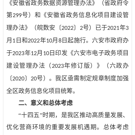
《安徽省政务数据资源管理办法》（省政府令
第
号）和《安徽省政务信息化项目建设管
299
理办法》（皖数安〔
〕
号）已于
年
2022
2
2021
3
月
日和
年
月
日起施行。六安市政府办
1
2022
10
8
于
年
月
日
印发《六安市电子政务项目
202
3
12
10
建设管理办法（
年修订版）》（六政办
2023
〔
〕
号）。我区亟需制定规章制度加强
2020
20
全区政务信息化项目统筹。
二、意义和总体考虑
“十四五”时期，是我区推动高质量发展、
优化营商环境的重要发展机遇期。总体考虑