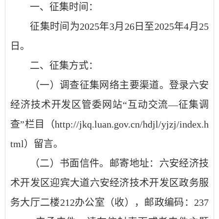
一、征集时间：
征集时间为
202
5
年
3
月
2
6
日至
202
5
年
4
月
2
5
日。
二、
征集方式：
（一）调查征集网络主要渠道。登录六安
经济技术开发区管委网站
“互动交流—征集调
查”栏目（http://jkq.luan.gov.cn/hdjl/yjzj/index.h
tml）留言
。
（二）
书面信件。邮寄地址：六安经济技
术开发区迎宾大道
六安经济技术开发区政务服
务大厅二楼
212办公室
（收），邮政编码：
237