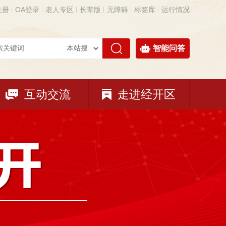
注册
OA登录
老人专区
长辈版
无障碍
标签库
运行情况
智能问答
互动交流
走进经开区