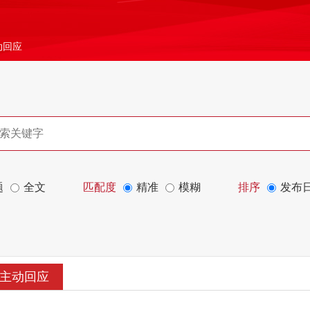
动回应
题
全文
匹配度
精准
模糊
排序
发布
主动回应