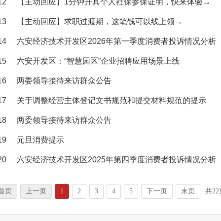
12
【主动回应】1分钟开具个人社保参保证明，快来体验→
13
【主动回应】求职过渡期，这笔钱可以线上领→
14
六安经济技术开发区2026年第一季度消费者投诉情况分析
15
六安开发区：“智慧园区”企业招聘应用场景上线
16
两委领导接待来访群众公告
17
关于调整经营主体登记文书规范和提交材料规范的提示
18
两委领导接待来访群众公告
19
元旦消费提示
20
六安经济技术开发区2025年第四季度消费者投诉情况分析
首页
上一页
1
2
3
4
5
下一页
末页
共22