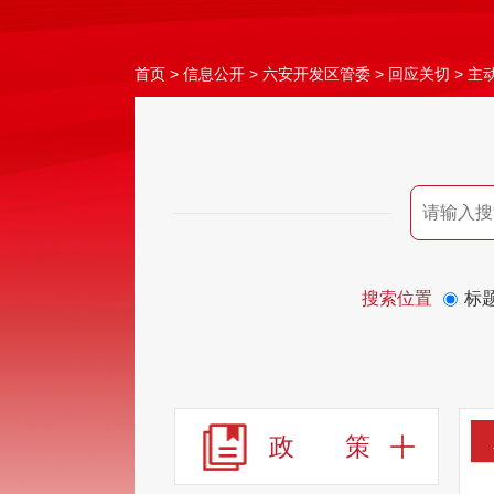
首页
>
信息公开
>
六安开发区管委
>
回应关切
>
主
搜索位置
标
政 策