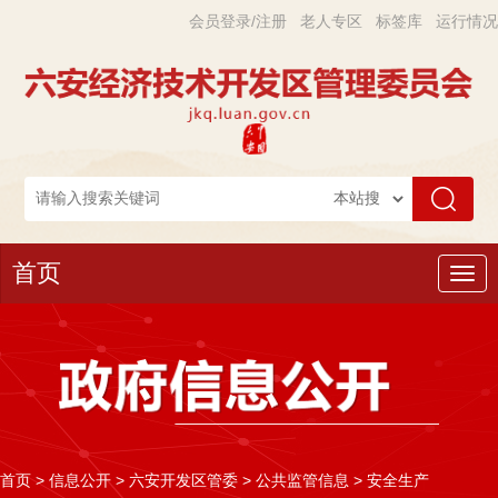
会员登录/注册
老人专区
标签库
运行情况
首页
导
航
首页
>
信息公开
>
六安开发区管委
>
公共监管信息
>
安全生产