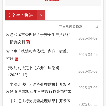
投资环境
公共资源配置
安全生产执法
公共监管信息
依申请公开
双招双引专栏
应急和城市管理局关于安全生产执法栏
2026-04-09
政府网站工作年度报表
目情况说明
安全生产执法检查依据、内容、标准、
2025-04-24
程序
行政处罚决定书（六开）应急罚
2026-05-07
〔2026〕1号
【非法违法行为调查处理结果】开发区
2025-07-08
应急管理局2025年三季度行政处罚结果
【非法违法行为调查处理结果】开发区
2025-06-11